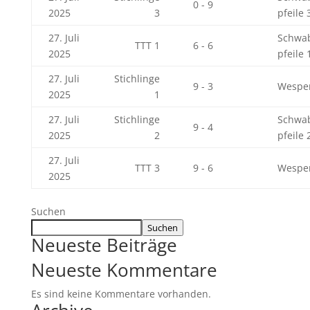
0 - 9
2025
3
pfeile 
27. Juli
Schwa
TTT 1
6 - 6
2025
pfeile 
27. Juli
Stichlinge
9 - 3
Wespe
2025
1
27. Juli
Stichlinge
Schwa
9 - 4
2025
2
pfeile 
27. Juli
TTT 3
9 - 6
Wespe
2025
Suchen
Suchen
Neueste Beiträge
Neueste Kommentare
Es sind keine Kommentare vorhanden.