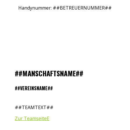
Handynummer: ##BETREUERNUMMER##
##MANSCHAFTSNAME##
##VEREINSNAME##
##TEAMTEXT##
Zur Teamseite