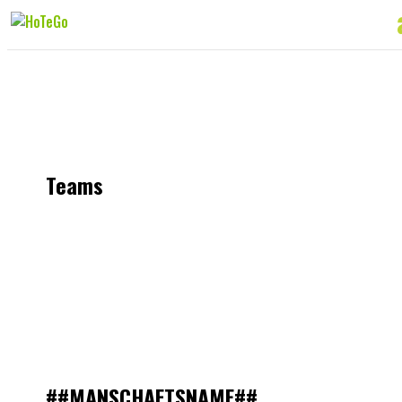
Teams
##MANSCHAFTSNAME##