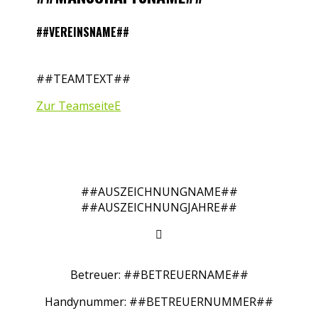
##VEREINSNAME##
##TEAMTEXT##
Zur Teamseite
##AUSZEICHNUNGNAME##
##AUSZEICHNUNGJAHRE##

Betreuer: ##BETREUERNAME##
Handynummer: ##BETREUERNUMMER##