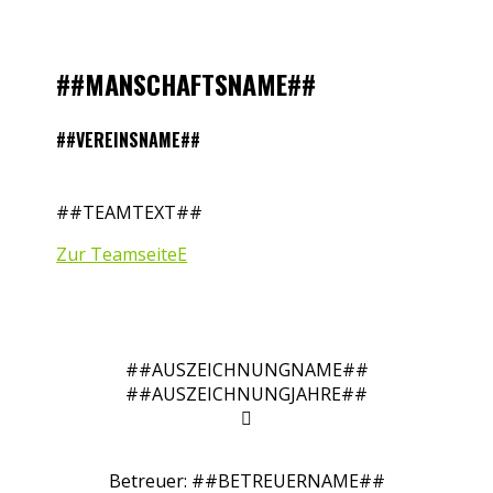
##MANSCHAFTSNAME##
##VEREINSNAME##
##TEAMTEXT##
Zur Teamseite
##AUSZEICHNUNGNAME##
##AUSZEICHNUNGJAHRE##

Betreuer: ##BETREUERNAME##