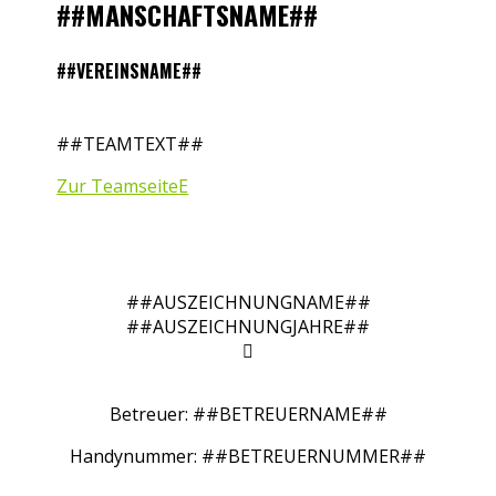
##MANSCHAFTSNAME##
##VEREINSNAME##
##TEAMTEXT##
Zur Teamseite
##AUSZEICHNUNGNAME##
##AUSZEICHNUNGJAHRE##

Betreuer: ##BETREUERNAME##
Handynummer: ##BETREUERNUMMER##