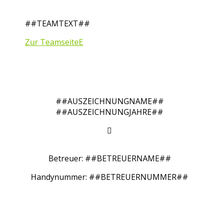
##TEAMTEXT##
Zur Teamseite
##AUSZEICHNUNGNAME##
##AUSZEICHNUNGJAHRE##

Betreuer: ##BETREUERNAME##
Handynummer: ##BETREUERNUMMER##