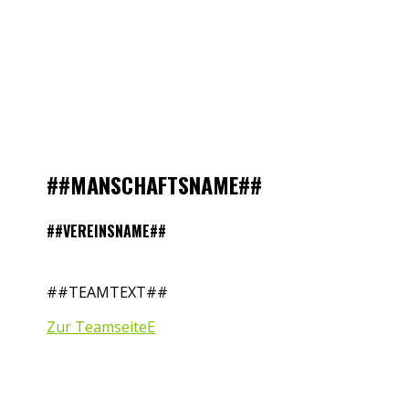
##MANSCHAFTSNAME##
##VEREINSNAME##
##TEAMTEXT##
Zur Teamseite