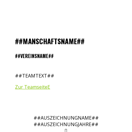
##MANSCHAFTSNAME##
##VEREINSNAME##
##TEAMTEXT##
Zur Teamseite
##AUSZEICHNUNGNAME##
##AUSZEICHNUNGJAHRE##
