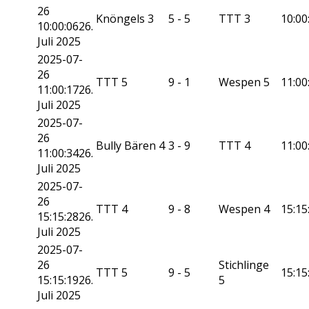
26
Knöngels 3
5 - 5
TTT 3
10:00
10:00:06
26.
Juli 2025
2025-07-
26
TTT 5
9 - 1
Wespen 5
11:00
11:00:17
26.
Juli 2025
2025-07-
26
Bully Bären 4
3 - 9
TTT 4
11:00
11:00:34
26.
Juli 2025
2025-07-
26
TTT 4
9 - 8
Wespen 4
15:15
15:15:28
26.
Juli 2025
2025-07-
26
Stichlinge
TTT 5
9 - 5
15:15
15:15:19
26.
5
Juli 2025