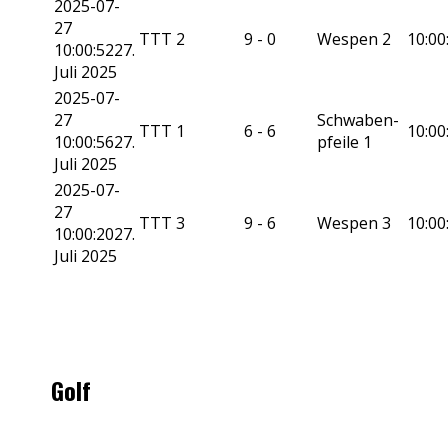
2025-07-
27
TTT 2
9 - 0
Wespen 2
10:00
10:00:52
27.
Juli 2025
2025-07-
27
Schwaben­
TTT 1
6 - 6
10:00
10:00:56
27.
pfeile 1
Juli 2025
2025-07-
27
TTT 3
9 - 6
Wespen 3
10:00
10:00:20
27.
Juli 2025
Golf