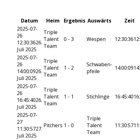
Datum
Heim
Ergebnis
Auswärts
Zeit
2025-07-
Triple
26
Talent
0 - 3
Wespen
12:30:36
12
12:30:36
26.
Team
Juli 2025
2025-07-
Triple
26
Schwaben­
Talent
1 - 2
14:00:09
14
14:00:09
26.
pfeile
Team
Juli 2025
2025-07-
Triple
26
Talent
1 - 1
Stichlinge
16:45:40
16
16:45:40
26.
Team
Juli 2025
2025-07-
Triple
27
Pitchers
1 - 0
Talent
11:30:57
11
11:30:57
27.
Team
Juli 2025