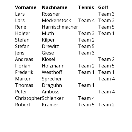
Vorname
Nachname
Tennis
Golf
Lars
Rossner
Team 3
Lars
Meckenstock
Team 4
Team 3
Rene
Harnischmacher
Team 5
Holger
Muth
Team 3
Team 1
Stefan
Kilper
Team 2
Stefan
Drewitz
Team 5
Jens
Giese
Team 3
Andreas
Klösel
Team 2
Florian
Holzmann
Team 2
Team 5
Frederik
Westhoff
Team 1
Team 1
Marten
Sprecher
Team 4
Thomas
Draguhn
Team 1
Peter
Amboss
Team 4
Christopher
Schlenker
Team 4
Robert
Kramer
Team 5
Team 2